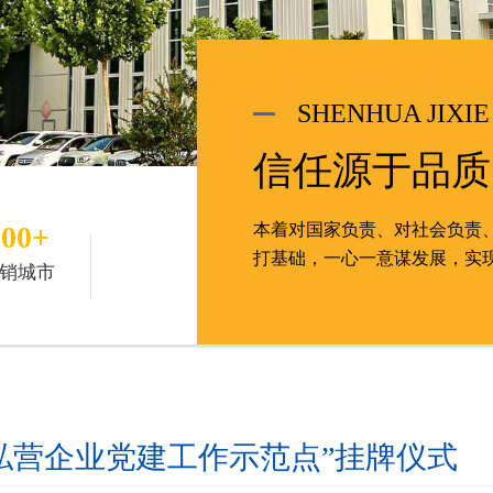
SHENHUA JIXIE
信任源于品质
100+
本着对国家负责、对社会负责
打基础，一心一意谋发展，实
销城市
私营企业党建工作示范点”挂牌仪式