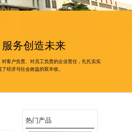
 服务创造未来
、对客户负责、对员工负责的企业责任，扎扎实实
现了经济与社会效益的双丰收。
热门产品